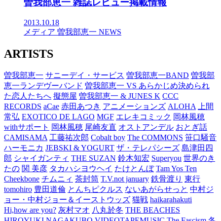
曽我部恵一 雑誌レビュー掲載情報
2013.10.18
メディア
曽我部恵一
NEWS
ARTISTS
曽我部恵一
サニーデイ・サービス
曽我部恵一BAND
曽我部
恵一ランデヴーバンド
曽我部恵一 VS あらかじめ決められ
た恋人たちへ
擬態屋
曽我部恵一 & JUNES K
CCC
RECORDS
aCae
赤田あつき
アニメーションズ
ALOHA
上間
常弘
EXOTICO DE LAGO
MGF
エレキコミック
岡林風穂
withサポート
岡林風穂
尾崎友直
オストアンデル
おとぎ話
CAMISAMA
工藤祐次郎
Cobalt boy
The COMMONS
笹口騒音
ハーモニカ
JEBSKI & YOGURT
ザ・テレパシーズ
島津田四
郎
シャイガンティ
THE SUZAN
鈴木知宏
Superyou
世界のき
たの
関 美彦
タカハシヨウヘイ
たけとんぼ
Tam Yos Ten
Cheekbone
チムニィ
茶封筒
T.V.not january
鉄骨渡り
東行
tomohiro
豊田道倫
とんちピクルス
ないあがらせっと
中村ジ
ョー・中村ジョー＆イーストウッズ
猫戦
haikarahakuti
Hi,how are you?
灰村マオ
八丸於冬
THE BEACHES
HIROYUKI NAGAKUBO
VIDEOTAPEMUSIC
The Fascism
冬