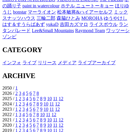
の踊り子
paint in watercolour
ホテル ニュートーキョー
ほりゆ
うじ
bonstar
マーライオン
松本敏将&ハイアーセルフ
ミック
スナッツハウス
三輪二郎
森脇ひとみ
MOROHA
ゆうやけし
はす＆すうらばあず
yukaD
吉田カズマロ
ライスボウル
ラン
タンパレード
Lee&Small Mountains
Raymond Team
ワッツーシ
ゾンビ
CATEGORY
インフォ
ライブ
リリース
メディア
ライブアーカイブ
ARCHIVE
2050 /
1
2026 /
2
3
4
5
6
7
8
2025 /
1
2
3
4
5
6
7
8
9
10
11
12
2024 /
1
2
3
4
6
7
8
9
10
11
12
2023 /
1
2
3
4
5
6
7
9
10
11
12
2022 /
1
3
4
5
6
7
8
10
11
12
2021 /
1
2
3
4
5
6
7
8
9
10
11
12
2020 /
1
2
3
4
5
6
7
8
9
10
11
12
2019 /
1
2
3
4
5
6
7
8
9
10
11
12