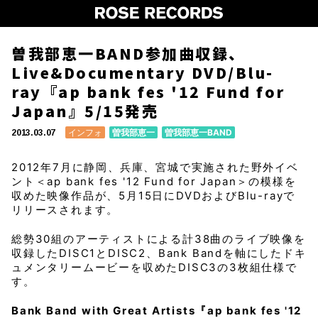
曽我部恵一BAND参加曲収録、
Live&Documentary DVD/Blu-
ray『ap bank fes '12 Fund for
Japan』5/15発売
インフォ
曽我部恵一
曽我部恵一BAND
2013.03.07
2012年7月に静岡、兵庫、宮城で実施された野外イベ
ント＜ap bank fes '12 Fund for Japan＞の模様を
収めた映像作品が、5月15日にDVDおよびBlu-rayで
リリースされます。
総勢30組のアーティストによる計38曲のライブ映像を
収録したDISC1とDISC2、Bank Bandを軸にしたドキ
ュメンタリームービーを収めたDISC3の3枚組仕様で
す。
Bank Band with Great Artists
『ap bank fes '12