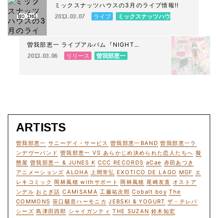
ミックスナッツハウスの3月のライブ情報!!
ライブ
ミックスナッツハウ
2013.03.07
ス
曽我部恵一 ライブアルバム『NIGHT
CONCERT』本日店頭発売日です。
リリース
曽我部恵一
2013.03.06
ARTISTS
曽我部恵一
サニーデイ・サービス
曽我部恵一BAND
曽我部恵一ラ
ンデヴーバンド
曽我部恵一 VS あらかじめ決められた恋人たちへ
擬
態屋
曽我部恵一 & JUNES K
CCC RECORDS
aCae
赤田あつき
アニメーションズ
ALOHA
上間常弘
EXOTICO DE LAGO
MGF
エ
レキコミック
岡林風穂 withサポート
岡林風穂
尾崎友直
オストア
ンデル
おとぎ話
CAMISAMA
工藤祐次郎
Cobalt boy
The
COMMONS
笹口騒音ハーモニカ
JEBSKI & YOGURT
ザ・テレパ
シーズ
島津田四郎
シャイガンティ
THE SUZAN
鈴木知宏