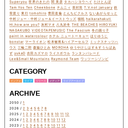
Superyou
世界のきたの
関 美彦
タカハシヨウヘイ
たけとんぼ
Tam Yos Ten
Cheekbone
チムニィ
茶封筒
T.V.not january
鉄
骨渡り
東行
tomohiro
豊田道倫
とんちピクルス
ないあがらせっと
中村ジョー・中村ジョー＆イーストウッズ
猫戦
haikarahakuti
Hi,how are you?
灰村マオ
八丸於冬
THE BEACHES
HIROYUKI
NAGAKUBO
VIDEOTAPEMUSIC
The Fascism
冬の踊り子
paint in watercolour
ホテル ニュートーキョー
ほりゆうじ
bonstar
マーライオン
松本敏将&ハイアーセルフ
ミックスナッツハ
ウス
三輪二郎
森脇ひとみ
MOROHA
ゆうやけしはす＆すうらばあ
ず
yukaD
吉田カズマロ
ライスボウル
ランタンパレード
Lee&Small Mountains
Raymond Team
ワッツーシゾンビ
CATEGORY
インフォ
ライブ
リリース
メディア
ライブアーカイブ
ARCHIVE
2050 /
1
2026 /
2
3
4
5
6
7
8
2025 /
1
2
3
4
5
6
7
8
9
10
11
12
2024 /
1
2
3
4
6
7
8
9
10
11
12
2023 /
1
2
3
4
5
6
7
9
10
11
12