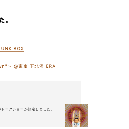
した。
JUNK BOX
Down"＞ @東京 下北沢 ERA
んのトークショーが決定しました。