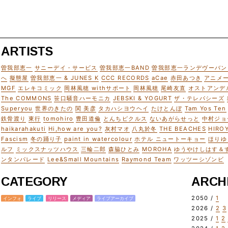
ARTISTS
曽我部恵一
サニーデイ・サービス
曽我部恵一BAND
曽我部恵一ランデヴーバン
へ
擬態屋
曽我部恵一 & JUNES K
CCC RECORDS
aCae
赤田あつき
アニメ
MGF
エレキコミック
岡林風穂 withサポート
岡林風穂
尾崎友直
オストアンデ
The COMMONS
笹口騒音ハーモニカ
JEBSKI & YOGURT
ザ・テレパシーズ
Superyou
世界のきたの
関 美彦
タカハシヨウヘイ
たけとんぼ
Tam Yos Ten
鉄骨渡り
東行
tomohiro
豊田道倫
とんちピクルス
ないあがらせっと
中村ジョ
haikarahakuti
Hi,how are you?
灰村マオ
八丸於冬
THE BEACHES
HIRO
Fascism
冬の踊り子
paint in watercolour
ホテル ニュートーキョー
ほりゆ
ルフ
ミックスナッツハウス
三輪二郎
森脇ひとみ
MOROHA
ゆうやけしはす＆
ンタンパレード
Lee&Small Mountains
Raymond Team
ワッツーシゾンビ
CATEGORY
ARCH
2050 /
1
インフォ
ライブ
リリース
メディア
ライブアーカイブ
2026 /
2
3
2025 /
1
2