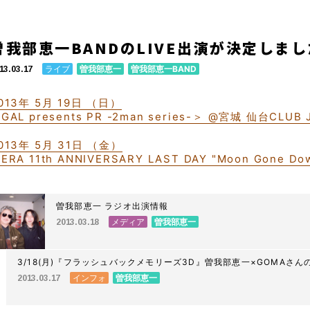
曽我部恵一BANDのLIVE出演が決定しま
ライブ
曽我部恵一
曽我部恵一BAND
13.03.17
013年 5月 19日 （日）
GAL presents PR -2man series-＞ @宮城 仙台CLUB 
013年 5月 31日 （金）
ERA 11th ANNIVERSARY LAST DAY "Moon Gone 
曽我部恵一 ラジオ出演情報
メディア
曽我部恵一
2013.03.18
3/18(月)『フラッシュバックメモリーズ3D』曽我部恵一×GOMAさ
インフォ
曽我部恵一
2013.03.17