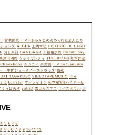
ド
曽我部恵一 VS あらかじめ決められた恋人たち
ーションズ
ALOHA
上間常弘
EXOTICO DE LAGO
ル
おとぎ話
CAMISAMA
工藤祐次郎
Cobalt boy
島津田四郎
シャイガンティ
THE SUZAN
鈴木知宏
Cheekbone
チムニィ
茶封筒
T.V.not january
ー・中村ジョー＆イーストウッズ
猫戦
YUKI NAGAKUBO
VIDEOTAPEMUSIC
The
うじ
bonstar
マーライオン
松本敏将&ハイアーセ
すうらばあず
yukaD
吉田カズマロ
ライスボウル
ラ
IVE
4
5
6
7
8
3
4
5
6
7
8
9
10
11
12