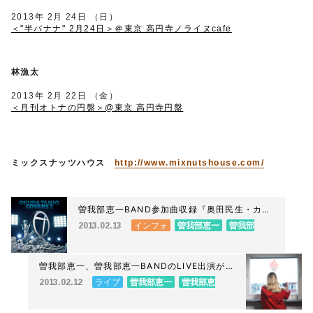
2013年 2月 24日 （日）
＜"半バナナ" 2月24日＞＠東京 高円寺ノライヌcafe
林漁太
2013年 2月 22日 （金）
＜月刊オトナの円盤＞@東京 高円寺円盤
ミックスナッツハウス
http://www.mixnutshouse.com/
曽我部恵一BAND参加曲収録『奥田民生・カバ
ーズ2』3/6発売
インフォ
曽我部恵一
曽我部
2013.02.13
恵一BAND
曽我部恵一、曽我部恵一BANDのLIVE出演が決
定しました。
ライブ
曽我部恵一
曽我部恵
2013.02.12
一BAND