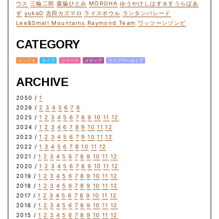
ウス
三輪二郎
森脇ひとみ
MOROHA
ゆうやけしはす＆すうらばあ
ず
yukaD
吉田カズマロ
ライスボウル
ランタンパレード
Lee&Small Mountains
Raymond Team
ワッツーシゾンビ
CATEGORY
インフォ
ライブ
リリース
メディア
ライブアーカイブ
ARCHIVE
2050 /
1
2026 /
2
3
4
5
6
7
8
2025 /
1
2
3
4
5
6
7
8
9
10
11
12
2024 /
1
2
3
4
6
7
8
9
10
11
12
2023 /
1
2
3
4
5
6
7
9
10
11
12
2022 /
1
3
4
5
6
7
8
10
11
12
2021 /
1
2
3
4
5
6
7
8
9
10
11
12
2020 /
1
2
3
4
5
6
7
8
9
10
11
12
2019 /
1
2
3
4
5
6
7
8
9
10
11
12
2018 /
1
2
3
4
5
6
7
8
9
10
11
12
2017 /
1
2
3
4
5
6
7
8
9
10
11
12
2016 /
1
2
3
4
5
6
7
8
9
10
11
12
2015 /
1
2
3
4
5
6
7
8
9
10
11
12