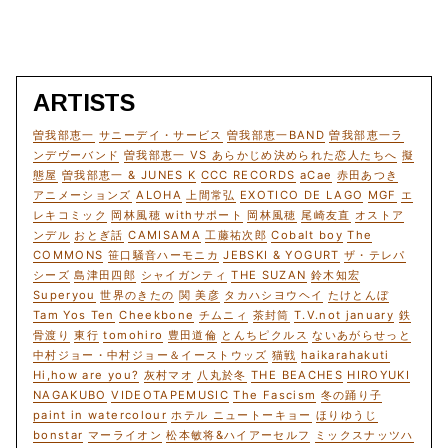
ARTISTS
曽我部恵一
サニーデイ・サービス
曽我部恵一BAND
曽我部恵一ラ
ンデヴーバンド
曽我部恵一 VS あらかじめ決められた恋人たちへ
擬
態屋
曽我部恵一 & JUNES K
CCC RECORDS
aCae
赤田あつき
アニメーションズ
ALOHA
上間常弘
EXOTICO DE LAGO
MGF
エ
レキコミック
岡林風穂 withサポート
岡林風穂
尾崎友直
オストア
ンデル
おとぎ話
CAMISAMA
工藤祐次郎
Cobalt boy
The
COMMONS
笹口騒音ハーモニカ
JEBSKI & YOGURT
ザ・テレパ
シーズ
島津田四郎
シャイガンティ
THE SUZAN
鈴木知宏
Superyou
世界のきたの
関 美彦
タカハシヨウヘイ
たけとんぼ
Tam Yos Ten
Cheekbone
チムニィ
茶封筒
T.V.not january
鉄
骨渡り
東行
tomohiro
豊田道倫
とんちピクルス
ないあがらせっと
中村ジョー・中村ジョー＆イーストウッズ
猫戦
haikarahakuti
Hi,how are you?
灰村マオ
八丸於冬
THE BEACHES
HIROYUKI
NAGAKUBO
VIDEOTAPEMUSIC
The Fascism
冬の踊り子
paint in watercolour
ホテル ニュートーキョー
ほりゆうじ
bonstar
マーライオン
松本敏将&ハイアーセルフ
ミックスナッツハ