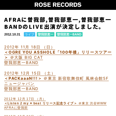
AFRAに曽我部,曽我部恵一,曽我部恵一
BANDのLIVE出演が決定しました。
ライブ
曽我部恵一
曽我部恵一BAND
2012.10.31
2012年 11月 18日 （日）
＜OGRE YOU ASSHOLE「100年後」リリースツアー
＞
＠大阪 BIG CAT
曽我部恵一BAND
2012年 12月 15日 （土）
＜PACKaaaN!!!＞
＠東京 新宿歌舞伎町 風林会館5F
ニュージャパン
曽我部恵一BAND
2012年 12月 17日 （月）
＜Listen 2 my ♥ beat リリース記念ライブ＞
＠東京 渋谷WWW
AFRAに曽我部