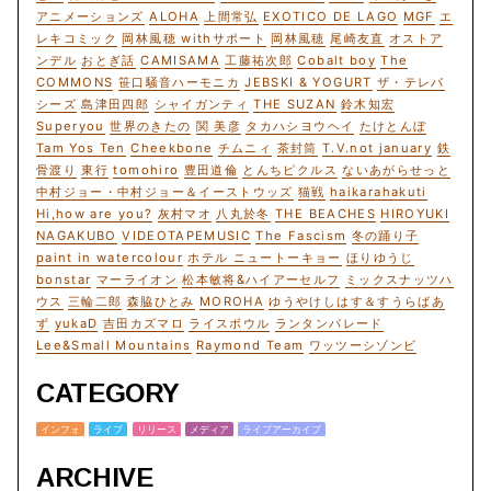
アニメーションズ
ALOHA
上間常弘
EXOTICO DE LAGO
MGF
エ
レキコミック
岡林風穂 withサポート
岡林風穂
尾崎友直
オストア
ンデル
おとぎ話
CAMISAMA
工藤祐次郎
Cobalt boy
The
COMMONS
笹口騒音ハーモニカ
JEBSKI & YOGURT
ザ・テレパ
シーズ
島津田四郎
シャイガンティ
THE SUZAN
鈴木知宏
Superyou
世界のきたの
関 美彦
タカハシヨウヘイ
たけとんぼ
Tam Yos Ten
Cheekbone
チムニィ
茶封筒
T.V.not january
鉄
骨渡り
東行
tomohiro
豊田道倫
とんちピクルス
ないあがらせっと
中村ジョー・中村ジョー＆イーストウッズ
猫戦
haikarahakuti
Hi,how are you?
灰村マオ
八丸於冬
THE BEACHES
HIROYUKI
NAGAKUBO
VIDEOTAPEMUSIC
The Fascism
冬の踊り子
paint in watercolour
ホテル ニュートーキョー
ほりゆうじ
bonstar
マーライオン
松本敏将&ハイアーセルフ
ミックスナッツハ
ウス
三輪二郎
森脇ひとみ
MOROHA
ゆうやけしはす＆すうらばあ
ず
yukaD
吉田カズマロ
ライスボウル
ランタンパレード
Lee&Small Mountains
Raymond Team
ワッツーシゾンビ
CATEGORY
インフォ
ライブ
リリース
メディア
ライブアーカイブ
ARCHIVE