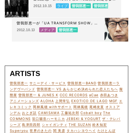
た。11/3@京都 龍谷大学、11/4@東京 法政大
ライブ
曽我部恵一
曽我部恵
2012.10.15
学で無料LIVEです。
一BAND
曽我部恵一が「UA TRANSFORM SHOW」に
参加しています。
メディア
曽我部恵一
2012.10.13
ARTISTS
曽我部恵一
サニーデイ・サービス
曽我部恵一BAND
曽我部恵一ラ
ンデヴーバンド
曽我部恵一 VS あらかじめ決められた恋人たちへ
擬
態屋
曽我部恵一 & JUNES K
CCC RECORDS
aCae
赤田あつき
アニメーションズ
ALOHA
上間常弘
EXOTICO DE LAGO
MGF
エ
レキコミック
岡林風穂 withサポート
岡林風穂
尾崎友直
オストア
ンデル
おとぎ話
CAMISAMA
工藤祐次郎
Cobalt boy
The
COMMONS
笹口騒音ハーモニカ
JEBSKI & YOGURT
ザ・テレパ
シーズ
島津田四郎
シャイガンティ
THE SUZAN
鈴木知宏
Superyou
世界のきたの
関 美彦
タカハシヨウヘイ
たけとんぼ