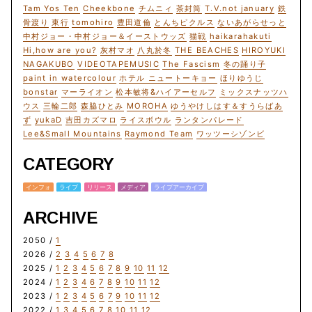
Tam Yos Ten
Cheekbone
チムニィ
茶封筒
T.V.not january
鉄
骨渡り
東行
tomohiro
豊田道倫
とんちピクルス
ないあがらせっと
中村ジョー・中村ジョー＆イーストウッズ
猫戦
haikarahakuti
Hi,how are you?
灰村マオ
八丸於冬
THE BEACHES
HIROYUKI
NAGAKUBO
VIDEOTAPEMUSIC
The Fascism
冬の踊り子
paint in watercolour
ホテル ニュートーキョー
ほりゆうじ
bonstar
マーライオン
松本敏将&ハイアーセルフ
ミックスナッツハ
ウス
三輪二郎
森脇ひとみ
MOROHA
ゆうやけしはす＆すうらばあ
ず
yukaD
吉田カズマロ
ライスボウル
ランタンパレード
Lee&Small Mountains
Raymond Team
ワッツーシゾンビ
CATEGORY
インフォ
ライブ
リリース
メディア
ライブアーカイブ
ARCHIVE
2050 /
1
2026 /
2
3
4
5
6
7
8
2025 /
1
2
3
4
5
6
7
8
9
10
11
12
2024 /
1
2
3
4
6
7
8
9
10
11
12
2023 /
1
2
3
4
5
6
7
9
10
11
12
2022 /
1
3
4
5
6
7
8
10
11
12