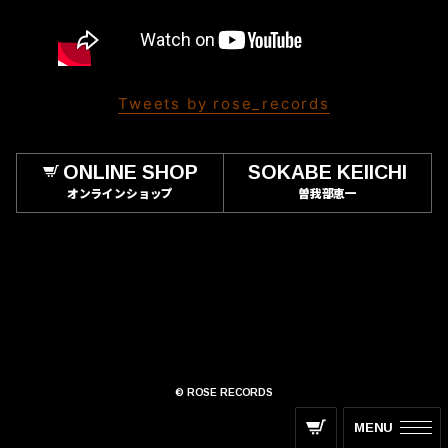
Tweets by rose_records
ONLINE SHOP
SOKABE KEIICHI
オンラインショップ
曽我部恵一
© ROSE RECORDS
MENU