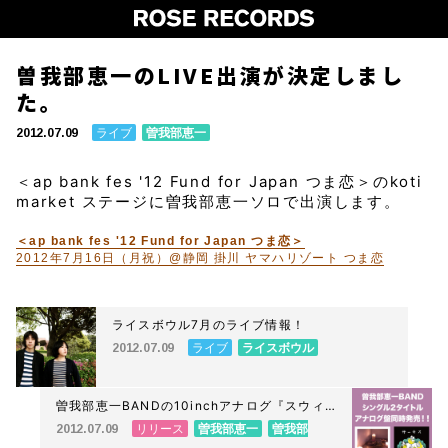
曽我部恵一のLIVE出演が決定しまし
た。
ライブ
曽我部恵一
2012.07.09
＜ap bank fes '12 Fund for Japan つま恋＞のkoti
market ステージに曽我部恵一ソロで出演します。
＜ap bank fes '12 Fund for Japan つま恋＞
2012年7月16日（月祝）@静岡 掛川 ヤマハリゾート つま恋
ライスボウル7月のライブ情報！
ライブ
ライスボウル
2012.07.09
曽我部恵一BANDの10inchアナログ『スウィ
ング時代 DJ YOGURT & KOYAS REMIX』、
リリース
曽我部恵一
曽我部
2012.07.09
7inchアナログ『サーカス』の店頭発売日で