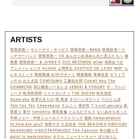
恵一BAND
す。
ARTISTS
曽我部恵一
サニーデイ・サービス
曽我部恵一BAND
曽我部恵一ラ
ンデヴーバンド
曽我部恵一 VS あらかじめ決められた恋人たちへ
擬
態屋
曽我部恵一 & JUNES K
CCC RECORDS
aCae
赤田あつき
アニメーションズ
ALOHA
上間常弘
EXOTICO DE LAGO
MGF
エ
レキコミック
岡林風穂 withサポート
岡林風穂
尾崎友直
オストア
ンデル
おとぎ話
CAMISAMA
工藤祐次郎
Cobalt boy
The
COMMONS
笹口騒音ハーモニカ
JEBSKI & YOGURT
ザ・テレパ
シーズ
島津田四郎
シャイガンティ
THE SUZAN
鈴木知宏
Superyou
世界のきたの
関 美彦
タカハシヨウヘイ
たけとんぼ
Tam Yos Ten
Cheekbone
チムニィ
茶封筒
T.V.not january
鉄
骨渡り
東行
tomohiro
豊田道倫
とんちピクルス
ないあがらせっと
中村ジョー・中村ジョー＆イーストウッズ
猫戦
haikarahakuti
Hi,how are you?
灰村マオ
八丸於冬
THE BEACHES
HIROYUKI
NAGAKUBO
VIDEOTAPEMUSIC
The Fascism
冬の踊り子
paint in watercolour
ホテル ニュートーキョー
ほりゆうじ