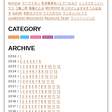
bonstar
マーライオン
松本敏将&ハイアーセルフ
ミックスナッツハ
ウス
三輪二郎
森脇ひとみ
MOROHA
ゆうやけしはす＆すうらばあ
ず
yukaD
吉田カズマロ
ライスボウル
ランタンパレード
Lee&Small Mountains
Raymond Team
ワッツーシゾンビ
CATEGORY
インフォ
ライブ
リリース
メディア
ライブアーカイブ
ARCHIVE
2050 /
1
2026 /
2
3
4
5
6
7
8
2025 /
1
2
3
4
5
6
7
8
9
10
11
12
2024 /
1
2
3
4
6
7
8
9
10
11
12
2023 /
1
2
3
4
5
6
7
9
10
11
12
2022 /
1
3
4
5
6
7
8
10
11
12
2021 /
1
2
3
4
5
6
7
8
9
10
11
12
2020 /
1
2
3
4
5
6
7
8
9
10
11
12
2019 /
1
2
3
4
5
6
7
8
9
10
11
12
2018 /
1
2
3
4
5
6
7
8
9
10
11
12
2017 /
1
2
3
4
5
6
7
8
9
10
11
12
2016 /
1
2
3
4
5
6
7
8
9
10
11
12