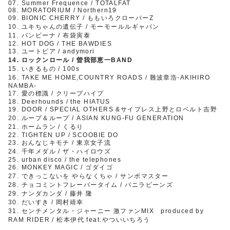
07. Summer Frequence / TOTALFAT
08. MORATORIUM / Northern19
09. BIONIC CHERRY / ももいろクローバーZ
10. ユキちゃんの遺伝子 / モーモールルギャバン
11. バンビーナ / 布袋寅泰
12. HOT DOG / THE BAWDIES
13. ユートピア / andymori
14. ロックンロール / 曽我部恵一BAND
15. いきるもの / 100s
16. TAKE ME HOME,COUNTRY ROADS / 難波章浩-AKIHIRO
NAMBA-
17. 愛の標識 / クリープハイプ
18. Deerhounds / the HIATUS
19. DOOR / SPECIAL OTHERS &サイプレス上野とロベルト吉野
20. ループ＆ループ / ASIAN KUNG-FU GENERATION
21. ホームラン / くるり
22. TIGHTEN UP / SCOOBIE DO
23. おんなじキモチ / 東京女子流
24. 千年メダル / ザ・ハイロウズ
25. urban disco / the telephones
26. MONKEY MAGIC / ゴダイゴ
27. できっこないを やらなくちゃ / サンボマスター
28. チョコミントフレーバータイム / バニラビーンズ
29. ナンダカンダ / 藤井 隆
30. だいすき / 岡村靖幸
31. センチメンタル・ジャーニー 激ファンMIX produced by
RAM RIDER / 松本伊代 feat.やついいちろう