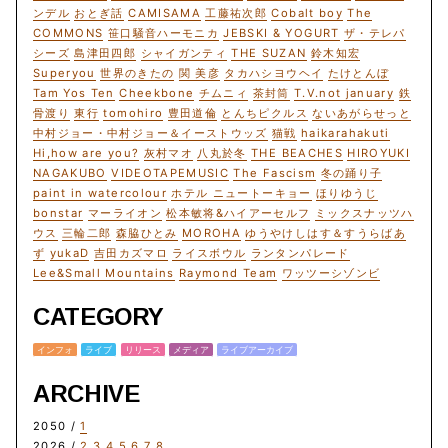
ンデル
おとぎ話
CAMISAMA
工藤祐次郎
Cobalt boy
The
COMMONS
笹口騒音ハーモニカ
JEBSKI & YOGURT
ザ・テレパ
シーズ
島津田四郎
シャイガンティ
THE SUZAN
鈴木知宏
Superyou
世界のきたの
関 美彦
タカハシヨウヘイ
たけとんぼ
Tam Yos Ten
Cheekbone
チムニィ
茶封筒
T.V.not january
鉄
骨渡り
東行
tomohiro
豊田道倫
とんちピクルス
ないあがらせっと
中村ジョー・中村ジョー＆イーストウッズ
猫戦
haikarahakuti
Hi,how are you?
灰村マオ
八丸於冬
THE BEACHES
HIROYUKI
NAGAKUBO
VIDEOTAPEMUSIC
The Fascism
冬の踊り子
paint in watercolour
ホテル ニュートーキョー
ほりゆうじ
bonstar
マーライオン
松本敏将&ハイアーセルフ
ミックスナッツハ
ウス
三輪二郎
森脇ひとみ
MOROHA
ゆうやけしはす＆すうらばあ
ず
yukaD
吉田カズマロ
ライスボウル
ランタンパレード
Lee&Small Mountains
Raymond Team
ワッツーシゾンビ
CATEGORY
インフォ
ライブ
リリース
メディア
ライブアーカイブ
ARCHIVE
2050 /
1
2026 /
2
3
4
5
6
7
8