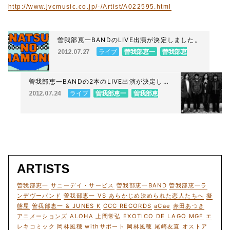
http://www.jvcmusic.co.jp/-/Artist/A022595.html
曽我部恵一BANDのLIVE出演が決定しました。
ライブ
曽我部恵一
曽我部恵
2012.07.27
一BAND
曽我部恵一BANDの2本のLIVE出演が決定しま
した。
ライブ
曽我部恵一
曽我部恵
2012.07.24
一BAND
ARTISTS
曽我部恵一
サニーデイ・サービス
曽我部恵一BAND
曽我部恵一ラ
ンデヴーバンド
曽我部恵一 VS あらかじめ決められた恋人たちへ
擬
態屋
曽我部恵一 & JUNES K
CCC RECORDS
aCae
赤田あつき
アニメーションズ
ALOHA
上間常弘
EXOTICO DE LAGO
MGF
エ
レキコミック
岡林風穂 withサポート
岡林風穂
尾崎友直
オストア