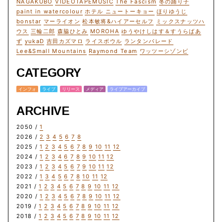
NAGAKUBO
VIDEOTAPEMUSIC
The Fascism
冬の踊り子
paint in watercolour
ホテル ニュートーキョー
ほりゆうじ
bonstar
マーライオン
松本敏将&ハイアーセルフ
ミックスナッツハ
ウス
三輪二郎
森脇ひとみ
MOROHA
ゆうやけしはす＆すうらばあ
ず
yukaD
吉田カズマロ
ライスボウル
ランタンパレード
Lee&Small Mountains
Raymond Team
ワッツーシゾンビ
CATEGORY
インフォ
ライブ
リリース
メディア
ライブアーカイブ
ARCHIVE
2050 /
1
2026 /
2
3
4
5
6
7
8
2025 /
1
2
3
4
5
6
7
8
9
10
11
12
2024 /
1
2
3
4
6
7
8
9
10
11
12
2023 /
1
2
3
4
5
6
7
9
10
11
12
2022 /
1
3
4
5
6
7
8
10
11
12
2021 /
1
2
3
4
5
6
7
8
9
10
11
12
2020 /
1
2
3
4
5
6
7
8
9
10
11
12
2019 /
1
2
3
4
5
6
7
8
9
10
11
12
2018 /
1
2
3
4
5
6
7
8
9
10
11
12