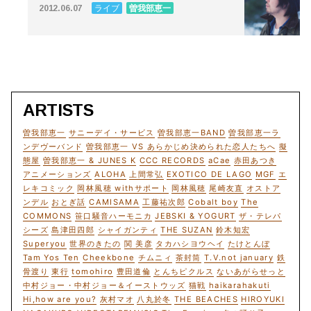
ライブ
曽我部恵一
2012.06.07
ARTISTS
曽我部恵一
サニーデイ・サービス
曽我部恵一BAND
曽我部恵一ラ
ンデヴーバンド
曽我部恵一 VS あらかじめ決められた恋人たちへ
擬
態屋
曽我部恵一 & JUNES K
CCC RECORDS
aCae
赤田あつき
アニメーションズ
ALOHA
上間常弘
EXOTICO DE LAGO
MGF
エ
レキコミック
岡林風穂 withサポート
岡林風穂
尾崎友直
オストア
ンデル
おとぎ話
CAMISAMA
工藤祐次郎
Cobalt boy
The
COMMONS
笹口騒音ハーモニカ
JEBSKI & YOGURT
ザ・テレパ
シーズ
島津田四郎
シャイガンティ
THE SUZAN
鈴木知宏
Superyou
世界のきたの
関 美彦
タカハシヨウヘイ
たけとんぼ
Tam Yos Ten
Cheekbone
チムニィ
茶封筒
T.V.not january
鉄
骨渡り
東行
tomohiro
豊田道倫
とんちピクルス
ないあがらせっと
中村ジョー・中村ジョー＆イーストウッズ
猫戦
haikarahakuti
Hi,how are you?
灰村マオ
八丸於冬
THE BEACHES
HIROYUKI