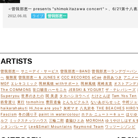
＜曽我部恵一 presents "shimokitazawa concert"＞、6/2
ライブ
曽我部恵一
2012.06.01
ARTISTS
曽我部恵一
サニーデイ・サービス
曽我部恵一BAND
曽我部恵一ランデヴーバン
へ
擬態屋
曽我部恵一 & JUNES K
CCC RECORDS
aCae
赤田あつき
アニメ
MGF
エレキコミック
岡林風穂 withサポート
岡林風穂
尾崎友直
オストアンデ
The COMMONS
笹口騒音ハーモニカ
JEBSKI & YOGURT
ザ・テレパシーズ
Superyou
世界のきたの
関 美彦
タカハシヨウヘイ
たけとんぼ
Tam Yos Ten
鉄骨渡り
東行
tomohiro
豊田道倫
とんちピクルス
ないあがらせっと
中村ジョ
haikarahakuti
Hi,how are you?
灰村マオ
八丸於冬
THE BEACHES
HIRO
Fascism
冬の踊り子
paint in watercolour
ホテル ニュートーキョー
ほりゆ
ルフ
ミックスナッツハウス
三輪二郎
森脇ひとみ
MOROHA
ゆうやけしはす＆
ンタンパレード
Lee&Small Mountains
Raymond Team
ワッツーシゾンビ