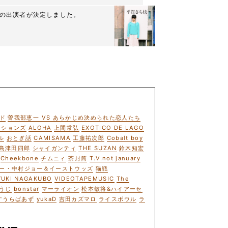
1第十八夜の出演者が決定しました。
ド
曽我部恵一 VS あらかじめ決められた恋人たち
ーションズ
ALOHA
上間常弘
EXOTICO DE LAGO
ル
おとぎ話
CAMISAMA
工藤祐次郎
Cobalt boy
島津田四郎
シャイガンティ
THE SUZAN
鈴木知宏
Cheekbone
チムニィ
茶封筒
T.V.not january
ー・中村ジョー＆イーストウッズ
猫戦
YUKI NAGAKUBO
VIDEOTAPEMUSIC
The
うじ
bonstar
マーライオン
松本敏将&ハイアーセ
すうらばあず
yukaD
吉田カズマロ
ライスボウル
ラ