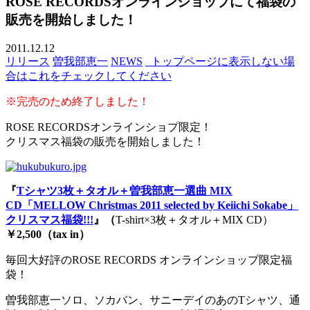
ROSE RECORDSオンラインショップにて福袋の
販売を開始しました！
2011.12.12
リリース
曽我部恵一
NEWS
_トップページに表示しない場
合はこれをチェックしてください
※完売のため終了しました！
ROSE RECORDSオンラインショプ限定！
クリスマス福袋の販売を開始しました！
『
Tシャツ3枚＋タオル＋曽我部恵一選曲 MIX
CD「MELLOW Christmas 2011 selected by Keiichi Sokabe」
クリスマス福袋!!!
』（
T-shirt×3枚＋タオル＋MIX CD）
￥2,500（tax in）
毎回大好評のROSE RECORDS オンラインショップ限定福
袋！
曽我部恵一ソロ、ソカバン、サニーデイのあのTシャツ、通