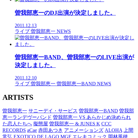
曽我部恵一のDJ出演が決定しました。
2011.12.13
ライブ
曽我部恵一
NEWS
曽我部恵一BAND、曽我部恵一のLIVE出演が
決定しました。
2011.12.10
ライブ
曽我部恵一
曽我部恵一BAND
NEWS
ARTISTS
曽我部恵一
サニーデイ・サービス
曽我部恵一BAND
曽我部
恵一ランデヴーバンド
曽我部恵一 VS あらかじめ決められ
た恋人たちへ
擬態屋
曽我部恵一 & JUNES K
CCC
RECORDS
aCae
赤田あつき
アニメーションズ
ALOHA
上間
常弘
EXOTICO DE LAGO
MGF
エレキコミック
岡林風穂