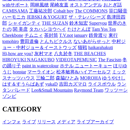
withサポート
岡林風穂
尾崎友直
オストアンデル
おとぎ話
CAMISAMA
工藤祐次郎
Cobalt boy
The COMMONS
笹口騒音
ハーモニカ
JEBSKI & YOGURT
ザ・テレパシーズ
島津田四
郎
シャイガンティ
THE SUZAN
鈴木知宏
Superyou
世界のき
たの
関 美彦
タカハシヨウヘイ
たけとんぼ
Tam Yos Ten
Cheekbone
チムニィ
茶封筒
T.V.not january
鉄骨渡り
東行
tomohiro
豊田道倫
とんちピクルス
ないあがらせっと
中村ジ
ョー・中村ジョー＆イーストウッズ
猫戦
haikarahakuti
Hi,how are you?
灰村マオ
八丸於冬
THE BEACHES
HIROYUKI NAGAKUBO
VIDEOTAPEMUSIC
The Fascism
冬
の踊り子
paint in watercolour
ホテル ニュートーキョー
ほりゆ
うじ
bonstar
マーライオン
松本敏将&ハイアーセルフ
ミック
スナッツハウス
三輪二郎
森脇ひとみ
MOROHA
ゆうやけし
はす＆すうらばあず
yukaD
吉田カズマロ
ライスボウル
ラン
タンパレード
Lee&Small Mountains
Raymond Team
ワッツーシ
ゾンビ
CATEGORY
インフォ
ライブ
リリース
メディア
ライブアーカイブ