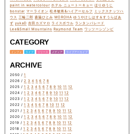
paint in watercolour
ホテル ニュートーキョー
ほりゆうじ
bonstar
マーライオン
松本敏将&ハイアーセルフ
ミックスナッツハ
ウス
三輪二郎
森脇ひとみ
MOROHA
ゆうやけしはす＆すうらばあ
ず
yukaD
吉田カズマロ
ライスボウル
ランタンパレード
Lee&Small Mountains
Raymond Team
ワッツーシゾンビ
CATEGORY
インフォ
ライブ
リリース
メディア
ライブアーカイブ
ARCHIVE
2050 /
1
2026 /
2
3
4
5
6
7
8
2025 /
1
2
3
4
5
6
7
8
9
10
11
12
2024 /
1
2
3
4
6
7
8
9
10
11
12
2023 /
1
2
3
4
5
6
7
9
10
11
12
2022 /
1
3
4
5
6
7
8
10
11
12
2021 /
1
2
3
4
5
6
7
8
9
10
11
12
2020 /
1
2
3
4
5
6
7
8
9
10
11
12
2019 /
1
2
3
4
5
6
7
8
9
10
11
12
2018 /
1
2
3
4
5
6
7
8
9
10
11
12