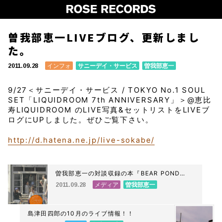
曽我部恵一LIVEブログ、更新しまし
た。
インフォ
サニーデイ・サービス
曽我部恵一
2011.09.28
9/27＜サニーデイ・サービス / TOKYO No.1 SOUL
SET「LIQUIDROOM 7th ANNIVERSARY」＞@恵比
寿LIQUIDROOM のLIVE写真&セットリストをLIVEブ
ログにUPしました。ぜひご覧下さい。
http://d.hatena.ne.jp/live-sokabe/
曽我部恵一の対談収録の本『BEAR POND
ESPRESSO』発売中
メディア
曽我部恵一
2011.09.28
島津田四郎の10月のライブ情報！！