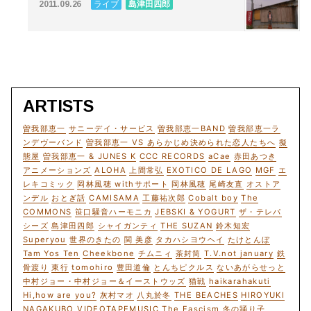
ライブ
島津田四郎
2011.09.26
ARTISTS
曽我部恵一
サニーデイ・サービス
曽我部恵一BAND
曽我部恵一ラ
ンデヴーバンド
曽我部恵一 VS あらかじめ決められた恋人たちへ
擬
態屋
曽我部恵一 & JUNES K
CCC RECORDS
aCae
赤田あつき
アニメーションズ
ALOHA
上間常弘
EXOTICO DE LAGO
MGF
エ
レキコミック
岡林風穂 withサポート
岡林風穂
尾崎友直
オストア
ンデル
おとぎ話
CAMISAMA
工藤祐次郎
Cobalt boy
The
COMMONS
笹口騒音ハーモニカ
JEBSKI & YOGURT
ザ・テレパ
シーズ
島津田四郎
シャイガンティ
THE SUZAN
鈴木知宏
Superyou
世界のきたの
関 美彦
タカハシヨウヘイ
たけとんぼ
Tam Yos Ten
Cheekbone
チムニィ
茶封筒
T.V.not january
鉄
骨渡り
東行
tomohiro
豊田道倫
とんちピクルス
ないあがらせっと
中村ジョー・中村ジョー＆イーストウッズ
猫戦
haikarahakuti
Hi,how are you?
灰村マオ
八丸於冬
THE BEACHES
HIROYUKI
NAGAKUBO
VIDEOTAPEMUSIC
The Fascism
冬の踊り子