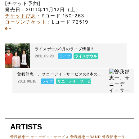
[チケット予約]
発売日：2011年11月12日（土）
チケットぴあ
：Pコード 150-263
ローソンチケット
：Lコード 72519
e+
ライスボウル9月のライブ情報!!
ライブ
ライスボウル
2011.09.20
曽我部恵一、サニーデイ・サービスの2本の
LIVE出演が決定しました。
ライブ
サニーデイ・サービ
2011.09.16
ス
曽我部恵一
ARTISTS
曽我部恵一
サニーデイ・サービス
曽我部恵一BAND
曽我部恵一ラ