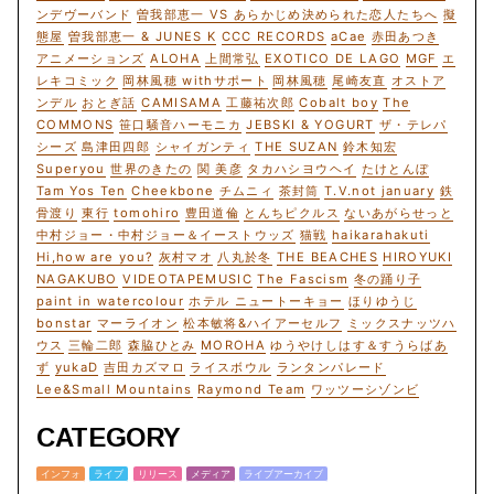
ンデヴーバンド
曽我部恵一 VS あらかじめ決められた恋人たちへ
擬
態屋
曽我部恵一 & JUNES K
CCC RECORDS
aCae
赤田あつき
アニメーションズ
ALOHA
上間常弘
EXOTICO DE LAGO
MGF
エ
レキコミック
岡林風穂 withサポート
岡林風穂
尾崎友直
オストア
ンデル
おとぎ話
CAMISAMA
工藤祐次郎
Cobalt boy
The
COMMONS
笹口騒音ハーモニカ
JEBSKI & YOGURT
ザ・テレパ
シーズ
島津田四郎
シャイガンティ
THE SUZAN
鈴木知宏
Superyou
世界のきたの
関 美彦
タカハシヨウヘイ
たけとんぼ
Tam Yos Ten
Cheekbone
チムニィ
茶封筒
T.V.not january
鉄
骨渡り
東行
tomohiro
豊田道倫
とんちピクルス
ないあがらせっと
中村ジョー・中村ジョー＆イーストウッズ
猫戦
haikarahakuti
Hi,how are you?
灰村マオ
八丸於冬
THE BEACHES
HIROYUKI
NAGAKUBO
VIDEOTAPEMUSIC
The Fascism
冬の踊り子
paint in watercolour
ホテル ニュートーキョー
ほりゆうじ
bonstar
マーライオン
松本敏将&ハイアーセルフ
ミックスナッツハ
ウス
三輪二郎
森脇ひとみ
MOROHA
ゆうやけしはす＆すうらばあ
ず
yukaD
吉田カズマロ
ライスボウル
ランタンパレード
Lee&Small Mountains
Raymond Team
ワッツーシゾンビ
CATEGORY
インフォ
ライブ
リリース
メディア
ライブアーカイブ