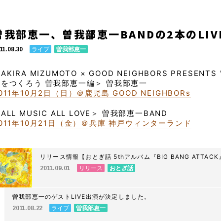
曽我部恵一、曽我部恵一BANDの2本のLI
ライブ
曽我部恵一
11.08.30
AKIRA MIZUMOTO × GOOD NEIGHBORS PRES
曲をつくろう 曽我部恵一編＞ 曽我部恵一
011年10月2日（日）＠鹿児島 GOOD NEIGHBORs
ALL MUSIC ALL LOVE＞ 曽我部恵一BAND
011年10月21日（金）＠兵庫 神戸ウィンターランド
リリース情報【おとぎ話 5thアルバム『BIG BANG ATTAC
リリース
おとぎ話
2011.09.01
曽我部恵一のゲストLIVE出演が決定しました。
ライブ
曽我部恵一
2011.08.22