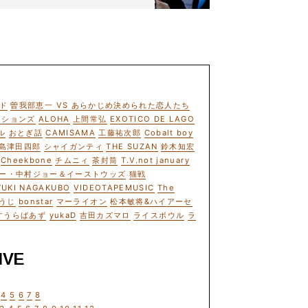
ド
曽我部恵一 VS あらかじめ決められた恋人たち
ーションズ
ALOHA
上間常弘
EXOTICO DE LAGO
ル
おとぎ話
CAMISAMA
工藤祐次郎
Cobalt boy
島津田四郎
シャイガンティ
THE SUZAN
鈴木知宏
Cheekbone
チムニィ
茶封筒
T.V.not january
ー・中村ジョー＆イーストウッズ
猫戦
YUKI NAGAKUBO
VIDEOTAPEMUSIC
The
うじ
bonstar
マーライオン
松本敏将&ハイアーセ
すうらばあず
yukaD
吉田カズマロ
ライスボウル
ラ
IVE
4
5
6
7
8