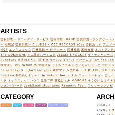
ARTISTS
曽我部恵一
サニーデイ・サービス
曽我部恵一BAND
曽我部恵一ランデヴーバン
へ
擬態屋
曽我部恵一 & JUNES K
CCC RECORDS
aCae
赤田あつき
アニメ
MGF
エレキコミック
岡林風穂 withサポート
岡林風穂
尾崎友直
オストアンデ
The COMMONS
笹口騒音ハーモニカ
JEBSKI & YOGURT
ザ・テレパシーズ
Superyou
世界のきたの
関 美彦
タカハシヨウヘイ
たけとんぼ
Tam Yos Ten
鉄骨渡り
東行
tomohiro
豊田道倫
とんちピクルス
ないあがらせっと
中村ジョ
haikarahakuti
Hi,how are you?
灰村マオ
八丸於冬
THE BEACHES
HIRO
Fascism
冬の踊り子
paint in watercolour
ホテル ニュートーキョー
ほりゆ
ルフ
ミックスナッツハウス
三輪二郎
森脇ひとみ
MOROHA
ゆうやけしはす＆
ンタンパレード
Lee&Small Mountains
Raymond Team
ワッツーシゾンビ
CATEGORY
ARCH
2050 /
1
インフォ
ライブ
リリース
メディア
ライブアーカイブ
2026 /
2
3