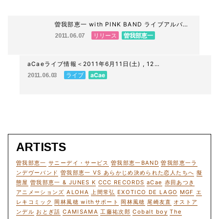
曽我部恵一 with PINK BAND ライブアルバム
発売決定 & 予約受付中！
リリース
曽我部恵一
2011.06.07
aCaeライブ情報＜2011年6月11日(土) , 12日
(日) @空中キャンプin韓国 >
ライブ
aCae
2011.06.03
ARTISTS
曽我部恵一
サニーデイ・サービス
曽我部恵一BAND
曽我部恵一ラ
ンデヴーバンド
曽我部恵一 VS あらかじめ決められた恋人たちへ
擬
態屋
曽我部恵一 & JUNES K
CCC RECORDS
aCae
赤田あつき
アニメーションズ
ALOHA
上間常弘
EXOTICO DE LAGO
MGF
エ
レキコミック
岡林風穂 withサポート
岡林風穂
尾崎友直
オストア
ンデル
おとぎ話
CAMISAMA
工藤祐次郎
Cobalt boy
The