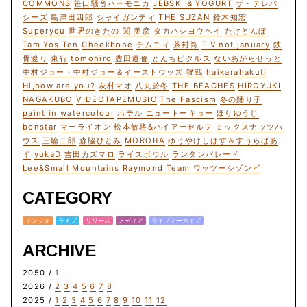
COMMONS
笹口騒音ハーモニカ
JEBSKI & YOGURT
ザ・テレパ
シーズ
島津田四郎
シャイガンティ
THE SUZAN
鈴木知宏
Superyou
世界のきたの
関 美彦
タカハシヨウヘイ
たけとんぼ
Tam Yos Ten
Cheekbone
チムニィ
茶封筒
T.V.not january
鉄
骨渡り
東行
tomohiro
豊田道倫
とんちピクルス
ないあがらせっと
中村ジョー・中村ジョー＆イーストウッズ
猫戦
haikarahakuti
Hi,how are you?
灰村マオ
八丸於冬
THE BEACHES
HIROYUKI
NAGAKUBO
VIDEOTAPEMUSIC
The Fascism
冬の踊り子
paint in watercolour
ホテル ニュートーキョー
ほりゆうじ
bonstar
マーライオン
松本敏将&ハイアーセルフ
ミックスナッツハ
ウス
三輪二郎
森脇ひとみ
MOROHA
ゆうやけしはす＆すうらばあ
ず
yukaD
吉田カズマロ
ライスボウル
ランタンパレード
Lee&Small Mountains
Raymond Team
ワッツーシゾンビ
CATEGORY
インフォ
ライブ
リリース
メディア
ライブアーカイブ
ARCHIVE
2050 /
1
2026 /
2
3
4
5
6
7
8
2025 /
1
2
3
4
5
6
7
8
9
10
11
12