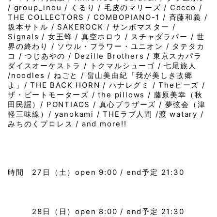
/ group_inou / くるり / 毛皮のマリーズ / Cocco /
THE COLLECTORS / COMBOPIANO-1 / 斉藤和義 /
坂本サトル / SAKEROCK / サンボマスター /
Signals / 女王蜂 / 真空ホロウ / スチャダラパー / 世
界の終わり / ソウル・フラワー・ユニオン / タテタカ
コ / つじあやの / Dezille Brothers / 東京スカパラ
ダイスオーケストラ / トクマルシューゴ / 七尾旅人
/noodles / ねごと / 畠山美由紀「我が美しき故郷
よ」/ THE BACK HORN / ハナレグミ / Theピーズ /
ザ・ビートモーターズ / the pillows / 藤原美幸（秋
田民謡）/ PONTIACS / 真心ブラザーズ / 夢弦会（津
軽三味線）/ yanokami / THEラブ人間 /渡 watary /
みちのくプロレス / and more!!
時間 27日（土）open 9:00 / end予定 21:30
28日（日）open 8:00 / end予定 21:30