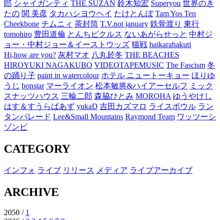
郎
シャイガンティ
THE SUZAN
鈴木知宏
Superyou
世界のき
たの
関 美彦
タカハシヨウヘイ
たけとんぼ
Tam Yos Ten
Cheekbone
チムニィ
茶封筒
T.V.not january
鉄骨渡り
東行
tomohiro
豊田道倫
とんちピクルス
ないあがらせっと
中村ジ
ョー・中村ジョー＆イーストウッズ
猫戦
haikarahakuti
Hi,how are you?
灰村マオ
八丸於冬
THE BEACHES
HIROYUKI NAGAKUBO
VIDEOTAPEMUSIC
The Fascism
冬
の踊り子
paint in watercolour
ホテル ニュートーキョー
ほりゆ
うじ
bonstar
マーライオン
松本敏将&ハイアーセルフ
ミック
スナッツハウス
三輪二郎
森脇ひとみ
MOROHA
ゆうやけし
はす＆すうらばあず
yukaD
吉田カズマロ
ライスボウル
ラン
タンパレード
Lee&Small Mountains
Raymond Team
ワッツーシ
ゾンビ
CATEGORY
インフォ
ライブ
リリース
メディア
ライブアーカイブ
ARCHIVE
2050 /
1