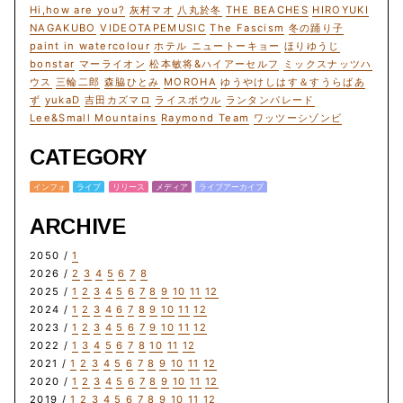
Hi,how are you?
灰村マオ
八丸於冬
THE BEACHES
HIROYUKI
NAGAKUBO
VIDEOTAPEMUSIC
The Fascism
冬の踊り子
paint in watercolour
ホテル ニュートーキョー
ほりゆうじ
bonstar
マーライオン
松本敏将&ハイアーセルフ
ミックスナッツハ
ウス
三輪二郎
森脇ひとみ
MOROHA
ゆうやけしはす＆すうらばあ
ず
yukaD
吉田カズマロ
ライスボウル
ランタンパレード
Lee&Small Mountains
Raymond Team
ワッツーシゾンビ
CATEGORY
インフォ
ライブ
リリース
メディア
ライブアーカイブ
ARCHIVE
2050 /
1
2026 /
2
3
4
5
6
7
8
2025 /
1
2
3
4
5
6
7
8
9
10
11
12
2024 /
1
2
3
4
6
7
8
9
10
11
12
2023 /
1
2
3
4
5
6
7
9
10
11
12
2022 /
1
3
4
5
6
7
8
10
11
12
2021 /
1
2
3
4
5
6
7
8
9
10
11
12
2020 /
1
2
3
4
5
6
7
8
9
10
11
12
2019 /
1
2
3
4
5
6
7
8
9
10
11
12