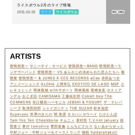
ライスボウル2月のライブ情報
ライブ
ライスボウル
2011.02.02
ARTISTS
曽我部恵一
サニーデイ・サービス
曽我部恵一BAND
曽我部恵一ラ
ンデヴーバンド
曽我部恵一 VS あらかじめ決められた恋人たちへ
擬
態屋
曽我部恵一 & JUNES K
CCC RECORDS
aCae
赤田あつき
アニメーションズ
ALOHA
上間常弘
EXOTICO DE LAGO
MGF
エ
レキコミック
岡林風穂 withサポート
岡林風穂
尾崎友直
オストア
ンデル
おとぎ話
CAMISAMA
工藤祐次郎
Cobalt boy
The
COMMONS
笹口騒音ハーモニカ
JEBSKI & YOGURT
ザ・テレパ
シーズ
島津田四郎
シャイガンティ
THE SUZAN
鈴木知宏
Superyou
世界のきたの
関 美彦
タカハシヨウヘイ
たけとんぼ
Tam Yos Ten
Cheekbone
チムニィ
茶封筒
T.V.not january
鉄
骨渡り
東行
tomohiro
豊田道倫
とんちピクルス
ないあがらせっと
中村ジョー・中村ジョー＆イーストウッズ
猫戦
haikarahakuti