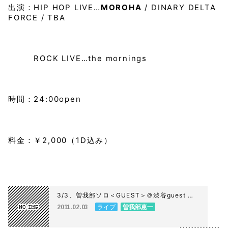
出演：HIP HOP LIVE…
MOROHA
/ DINARY DELTA
FORCE / TBA
ROCK LIVE…the mornings
時間：24:00open
料金：￥2,000（1D込み）
3/3、曽我部ソロ＜GUEST＞＠渋谷guest の
チケットの販売を終了しました。
ライブ
曽我部恵一
2011.02.03