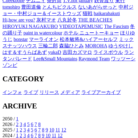
Cheekbone
チムニィ
茶封筒
T.V.not january
鉄骨渡り
東行
tomohiro
豊田道倫
とんちピクルス
ないあがらせっと
中村ジ
ョー・中村ジョー＆イーストウッズ
猫戦
haikarahakuti
Hi,how are you?
灰村マオ
八丸於冬
THE BEACHES
HIROYUKI NAGAKUBO
VIDEOTAPEMUSIC
The Fascism
冬
の踊り子
paint in watercolour
ホテル ニュートーキョー
ほりゆ
うじ
bonstar
マーライオン
松本敏将&ハイアーセルフ
ミック
スナッツハウス
三輪二郎
森脇ひとみ
MOROHA
ゆうやけし
はす＆すうらばあず
yukaD
吉田カズマロ
ライスボウル
ラン
タンパレード
Lee&Small Mountains
Raymond Team
ワッツーシ
ゾンビ
CATEGORY
インフォ
ライブ
リリース
メディア
ライブアーカイブ
ARCHIVE
2050 /
1
2026 /
2
3
4
5
6
7
8
2025 /
1
2
3
4
5
6
7
8
9
10
11
12
2024 /
1
2
3
4
6
7
8
9
10
11
12