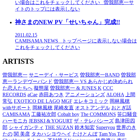
い場合はこれをチェックしてください
_曽我部恵一サ
イトのトップには表示しない
神さまのNEW PV「せいちゃん」完成!!
2011.02.15
CAMISAMA
NEWS
_トップページに表示しない場合は
これをチェックしてください
ARTISTS
曽我部恵一
サニーデイ・サービス
曽我部恵一BAND
曽我部
恵一ランデヴーバンド
曽我部恵一 VS あらかじめ決められ
た恋人たちへ
擬態屋
曽我部恵一 & JUNES K
CCC
RECORDS
aCae
赤田あつき
アニメーションズ
ALOHA
上間
常弘
EXOTICO DE LAGO
MGF
エレキコミック
岡林風穂
withサポート
岡林風穂
尾崎友直
オストアンデル
おとぎ話
CAMISAMA
工藤祐次郎
Cobalt boy
The COMMONS
笹口騒音
ハーモニカ
JEBSKI & YOGURT
ザ・テレパシーズ
島津田四
郎
シャイガンティ
THE SUZAN
鈴木知宏
Superyou
世界のき
たの
関 美彦
タカハシヨウヘイ
たけとんぼ
Tam Yos Ten