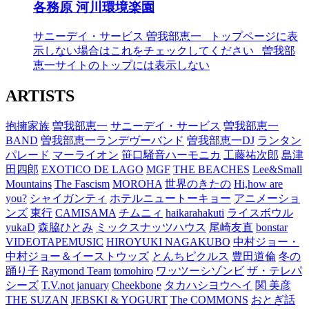
各務原 河川環境楽園
サニーデイ・サービス
曽我部恵一
_トップページに表
示しない場合はこれをチェックしてください
_曽我部
恵一サイトのトップには表示しない
ARTISTS
抱擁家族
曽我部恵一
サニーデイ・サービス
曽我部恵一
BAND
曽我部恵一ランデヴーバンド
曽我部恵一DJ
ランタン
パレード
マーライオン
笹口騒音ハーモニカ
工藤祐次郎
島津
田四郎
EXOTICO DE LAGO
MGF
THE BEACHES
Lee&Small
Mountains
The Fascism
MOROHA
世界のきたの
Hi,how are
you?
シャイガンティ
ホテルニュートーキョー
アニメーショ
ンズ
東行
CAMISAMA
チムニィ
haikarahakuti
ライスボウル
yukaD
森脇ひとみ
ミックスナッツハウス
尾崎友直
bonstar
VIDEOTAPEMUSIC
HIROYUKI NAGAKUBO
中村ジョー・
中村ジョー＆イーストウッズ
とんちピクルス
豊田道倫
冬の
踊り子
Raymond Team
tomohiro
ワッツーシゾンビ
ザ・テレパ
シーズ
T.V.not january
Cheekbone
タカハシヨウヘイ
関 美彦
THE SUZAN
JEBSKI & YOGURT
The COMMONS
おとぎ話