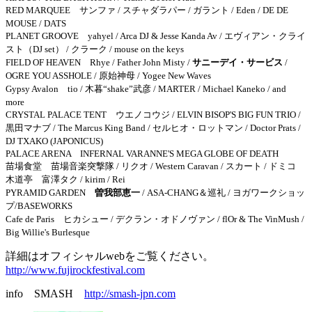
RED MARQUEE サンファ / スチャダラパー / ガラント / Eden / DE DE
MOUSE / DATS
PLANET GROOVE yahyel / Arca DJ & Jesse Kanda Av / エヴィアン・クライ
スト（DJ set） / クラーク / mouse on the keys
FIELD OF HEAVEN Rhye / Father John Misty /
サニーデイ・サービス
/
OGRE YOU ASSHOLE / 原始神母 / Yogee New Waves
Gypsy Avalon tio / 木暮“shake”武彦 / MARTER / Michael Kaneko / and
more
CRYSTAL PALACE TENT ウエノコウジ / ELVIN BISOP'S BIG FUN TRIO /
黒田マナブ / The Marcus King Band / セルヒオ・ロットマン / Doctor Prats /
DJ TXAKO (JAPONICUS)
PALACE ARENA INFERNAL VARANNE'S MEGA GLOBE OF DEATH
苗場食堂 苗場音楽突撃隊 / リクオ / Western Caravan / スカート / ドミコ
木道亭 富澤タク / kirim / Rei
PYRAMID GARDEN
曽我部恵一
/ ASA-CHANG＆巡礼 / ヨガワークショッ
プ/BASEWORKS
Cafe de Paris ヒカシュー / デクラン・オドノヴァン / flOr & The VinMush /
Big Willie's Burlesque
詳細はオフィシャルwebをご覧ください。
http://www.fujirockfestival.com
info SMASH
http://smash-jpn.com