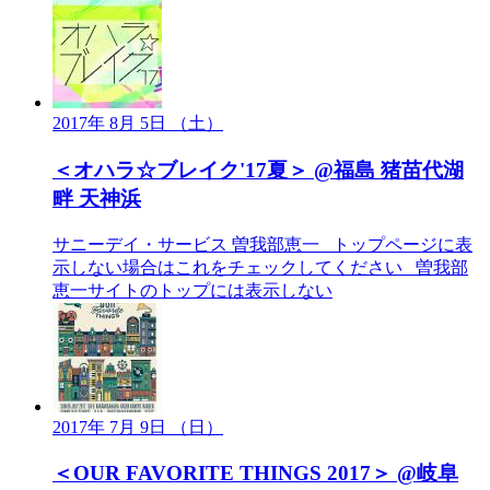
2017年 8月 5日 （土）
＜オハラ☆ブレイク'17夏＞ @福島 猪苗代湖
畔 天神浜
サニーデイ・サービス
曽我部恵一
_トップページに表
示しない場合はこれをチェックしてください
_曽我部
恵一サイトのトップには表示しない
2017年 7月 9日 （日）
＜OUR FAVORITE THINGS 2017＞ @岐阜