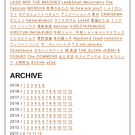
LAGO
MGF
THE BEACHES
Lee&Small Mountains
The
Fascism
MOROHA
世界のきたの
Hi,how are you?
シャイガン
ティ
ホテルニュートーキョー
アニメーションズ
東行
CAMISAMA
チムニィ
haikarahakuti
ライスボウル
yukaD
森脇ひとみ
ミック
スナッツハウス
尾崎友直
bonstar
VIDEOTAPEMUSIC
HIROYUKI NAGAKUBO
中村ジョー・中村ジョー＆イーストウッズ
とんちピクルス
豊田道倫
冬の踊り子
Raymond Team
tomohiro
ワッツーシゾンビ
ザ・テレパシーズ
T.V.not january
Cheekbone
タカハシヨウヘイ
関 美彦
THE SUZAN
JEBSKI &
YOGURT
The COMMONS
おとぎ話
オストアンデル
エレキコミッ
ク
上間常弘
ALOHA
aCae
ARCHIVE
2019 /
1
2
3
4
5
6
2018 /
1
2
3
4
5
6
7
8
9
10
11
12
2017 /
1
2
3
4
5
6
7
8
9
10
11
12
2016 /
1
2
3
4
5
6
7
8
9
10
11
12
2015 /
1
2
3
4
5
6
7
8
9
10
11
12
2014 /
1
2
3
4
5
6
7
8
9
10
11
12
2013 /
1
2
3
4
5
6
7
8
9
10
11
12
2012 /
1
2
3
4
5
6
7
8
9
10
11
12
2011 /
9
10
11
12