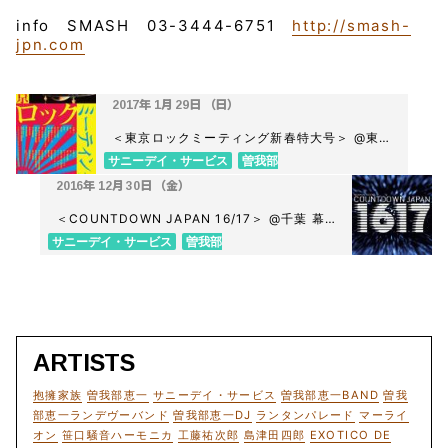
info SMASH 03-3444-6751
http://smash-
jpn.com
2017年 1月 29日 （日）
＜東京ロックミーティング新春特大号＞ @東
京 新宿LOFT
サニーデイ・サービス
曽我部
恵一
2016年 12月 30日 （金）
＜COUNTDOWN JAPAN 16/17＞ @千葉 幕
張メッセ国際展示場1〜11ホール、イベントホ
サニーデイ・サービス
曽我部
ール
恵一
ARTISTS
抱擁家族
曽我部恵一
サニーデイ・サービス
曽我部恵一BAND
曽我
部恵一ランデヴーバンド
曽我部恵一DJ
ランタンパレード
マーライ
オン
笹口騒音ハーモニカ
工藤祐次郎
島津田四郎
EXOTICO DE