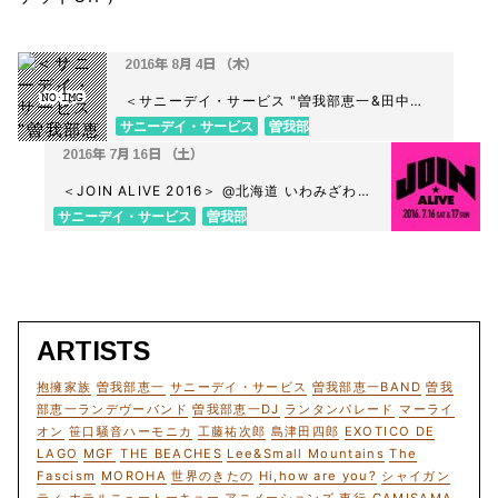
2016年 8月 4日 （木）
＜サニーデイ・サービス "曽我部恵一&田中貴"
アコースティック・ミニライブ＆サイン会＞
サニーデイ・サービス
曽我部
@東京 タワーレコード新宿店 7F
恵一
2016年 7月 16日 （土）
＜JOIN ALIVE 2016＞ @北海道 いわみざわ公
園
サニーデイ・サービス
曽我部
恵一
ARTISTS
抱擁家族
曽我部恵一
サニーデイ・サービス
曽我部恵一BAND
曽我
部恵一ランデヴーバンド
曽我部恵一DJ
ランタンパレード
マーライ
オン
笹口騒音ハーモニカ
工藤祐次郎
島津田四郎
EXOTICO DE
LAGO
MGF
THE BEACHES
Lee&Small Mountains
The
Fascism
MOROHA
世界のきたの
Hi,how are you?
シャイガン