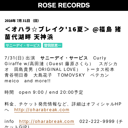
2016年 7月 31日 （日）
＜オハラ☆ブレイク'16夏＞ @福島 猪
苗代湖畔 天神浜
サニーデイ・サービス
曽我部恵一
7/31(日) 出演
サニーデイ・サービス
Curly
Giraffe w/高田漣（Guest 藤原さくら） スガシカ
オ 田島貴男（ORIGINAL LOVE） トータス松本
青谷明日香 大島花子 TOMOVSKY ペテカン
meico and more!!
時間 open 9:00 / end 20:00予定
料金、チケット発売情報など、詳細はオフィシャルHP
へ
http://oharabreak.com
info
http://oharabreak.com
022-222-9999 (チ
ケットGIP)