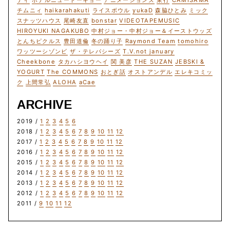
ティ
ホテルニュートーキョー
アニメーションズ
東行
CAMISAMA
チムニィ
haikarahakuti
ライスボウル
yukaD
森脇ひとみ
ミック
スナッツハウス
尾崎友直
bonstar
VIDEOTAPEMUSIC
HIROYUKI NAGAKUBO
中村ジョー・中村ジョー＆イーストウッズ
とんちピクルス
豊田道倫
冬の踊り子
Raymond Team
tomohiro
ワッツーシゾンビ
ザ・テレパシーズ
T.V.not january
Cheekbone
タカハシヨウヘイ
関 美彦
THE SUZAN
JEBSKI &
YOGURT
The COMMONS
おとぎ話
オストアンデル
エレキコミッ
ク
上間常弘
ALOHA
aCae
ARCHIVE
2019 /
1
2
3
4
5
6
2018 /
1
2
3
4
5
6
7
8
9
10
11
12
2017 /
1
2
3
4
5
6
7
8
9
10
11
12
2016 /
1
2
3
4
5
6
7
8
9
10
11
12
2015 /
1
2
3
4
5
6
7
8
9
10
11
12
2014 /
1
2
3
4
5
6
7
8
9
10
11
12
2013 /
1
2
3
4
5
6
7
8
9
10
11
12
2012 /
1
2
3
4
5
6
7
8
9
10
11
12
2011 /
9
10
11
12